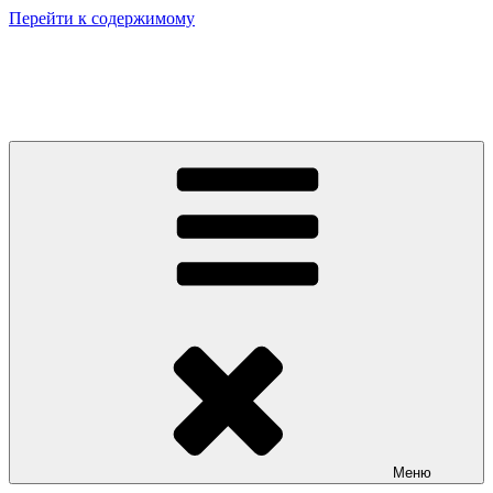
Перейти к содержимому
Лаборатория плазменной сепарации
Объединенный институт высоких температур РАН
Меню